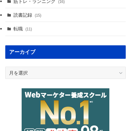
筋トレ・ランニング
(16)
読書記録
(15)
転職
(11)
アーカイブ
ア
ー
カ
イ
ブ